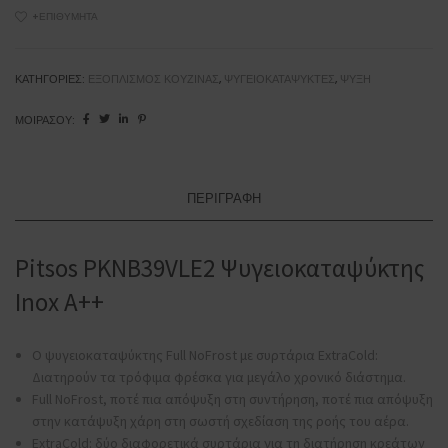
Full
+ΕΠΙΘΥΜΗΤΆ
NoFrost
Inox
A++
ΚΑΤΗΓΟΡΊΕΣ:
ΕΞΟΠΛΙΣΜΌΣ ΚΟΥΖΊΝΑΣ
,
ΨΥΓΕΙΟΚΑΤΑΨΎΚΤΕΣ
,
ΨΎΞΗ
10
ΜΟΙΡΆΣΟΥ:
χρόνια
εγγύησης
στον
κινητήρα
ΠΕΡΙΓΡΑΦΉ
ποσότητα
Pitsos PKNB39VLE2 Ψυγειοκαταψύκτης
Inox A++
Ο ψυγειοκαταψύκτης Full NoFrost με συρτάρια ExtraCold:
Διατηρούν τα τρόφιμα φρέσκα για μεγάλο χρονικό διάστημα.
Full NoFrost, ποτέ πια απόψυξη στη συντήρηση, ποτέ πια απόψυξη
στην κατάψυξη χάρη στη σωστή σχεδίαση της ροής του αέρα.
ExtraCold: δύο διαφορετικά συρτάρια για τη διατήρηση κρεάτων