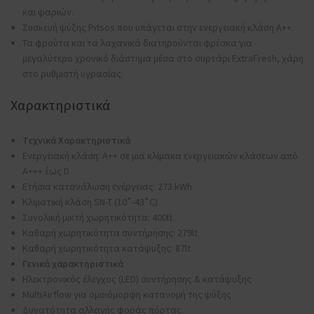
και ψαριών.
Συσκευή ψύξης Pitsos που υπάγεται στην ενεργειακή κλάση A++.
Τα φρούτα και τα λαχανικά διατηρούνται φρέσκα για
μεγαλύτερο χρονικό διάστημα μέσα στο συρτάρι ExtraFresh, χάρη
στο ρυθμιστή υγρασίας.
Χαρακτηριστικά
Τεχνικά Χαρακτηριστικά
Ενεργειακή κλάση: A++ σε μια κλίμακα ενεργειακών κλάσεων από
Α+++ έως D
Ετήσια κατανάλωση ενέργειας: 273 kWh
Κλιματική κλάση SN-T (10˚-43˚C)
Συνολική μικτή χωρητικότητα: 400lt
Καθαρή χωρητικότητα συντήρησης: 279lt
Καθαρή χωρητικότητα κατάψυξης: 87lt
Γενικά χαρακτηριστικά
Ηλεκτρονικός έλεγχος (LED) συντήρησης & κατάψυξης
MultiAirflow για ομοιόμορφη κατανομή της ψύξης
Δυνατότητα αλλαγής φοράς πόρτας.