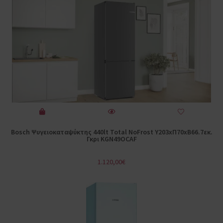
Bosch Ψυγειοκαταψύκτης 440lt Total NoFrost Υ203xΠ70xΒ66.7εκ.
Γκρι KGN49OCAF
1.120,00
€