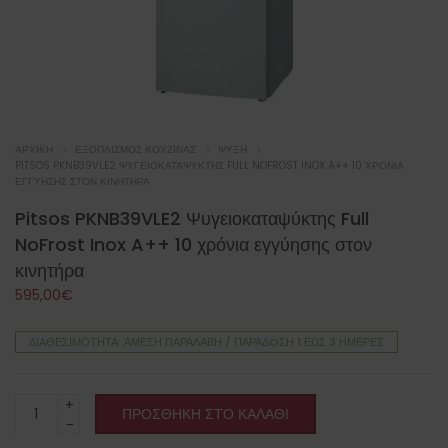
ΑΡΧΙΚΉ
ΕΞΟΠΛΙΣΜΌΣ ΚΟΥΖΊΝΑΣ
ΨΎΞΗ
PITSOS PKNB39VLE2 ΨΥΓΕΙΟΚΑΤΑΨΎΚΤΗΣ FULL NOFROST INOX A++ 10 ΧΡΌΝΙΑ
ΕΓΓΎΗΣΗΣ ΣΤΟΝ ΚΙΝΗΤΉΡΑ
Pitsos PKNB39VLE2 Ψυγειοκαταψύκτης Full
NoFrost Inox A++ 10 χρόνια εγγύησης στον
κινητήρα
595,00
€
ΔΙΑΘΕΣΙΜΌΤΗΤΑ: ΆΜΕΣΗ ΠΑΡΑΛΑΒΉ / ΠΑΡΆΔOΣΗ 1 ΈΩΣ 3 ΗΜΈΡΕΣ
Pitsos
ΠΡΟΣΘΉΚΗ ΣΤΟ ΚΑΛΆΘΙ
PKNB39VLE2
Ψυγειοκαταψύκτης