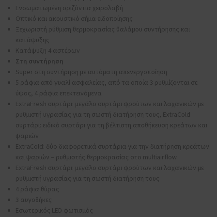
Ενσωματωμένη οριζόντια χειρολαβή
Οπτικό και ακουστικό σήμα ειδοποίησης
Ξεχωριστή ρύθμιση θερμοκρασίας θαλάμου συντήρησης και
κατάψυξης
Κατάψυξη 4 αστέρων
Στη συντήρηση
Super στη συντήρηση με αυτόματη απενεργοποίηση
5 ράφια από γυαλί ασφαλείας, από τα οποία 3 ρυθμίζονται σε
ύψος, 4 ράφια επεκτεινόμενα
ExtraFresh συρτάρι: μεγάλο συρτάρι φρούτων και λαχανικών με
ρυθμιστή υγρασίας για τη σωστή διατήρηση τους, ExtraCold
συρτάρι: ειδικό συρτάρι για τη βέλτιστη αποθήκευση κρεάτων και
ψαριών
ExtraCold: δύο διαφορετικά συρτάρια για την διατήρηση κρεάτων
και ψαριών – ρυθμιστής θερμοκρασίας στο multiairflow
ExtraFresh συρτάρι: μεγάλο συρτάρι φρούτων και λαχανικών με
ρυθμιστή υγρασίας για τη σωστή διατήρηση τους
4 ράφια θύρας
3 αυγοθήκες
Εσωτερικός LED φωτισμός