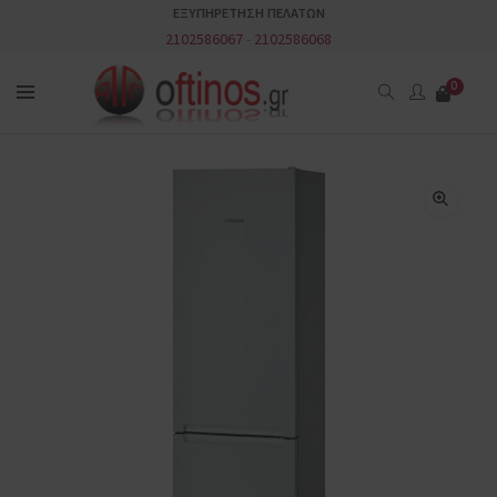
ΕΞΥΠΗΡΕΤΗΣΗ ΠΕΛΑΤΩΝ
2102586067
-
2102586068
0