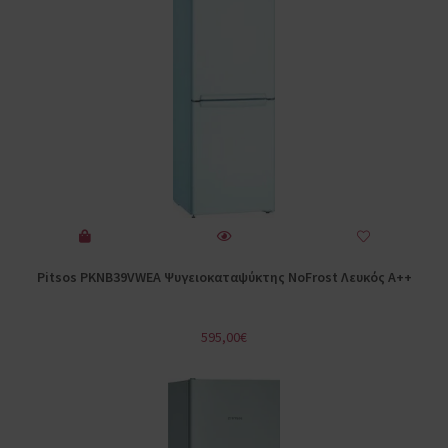
Pitsos PKNB39VWEA Ψυγειοκαταψύκτης NoFrost Λευκός A++
595,00
€