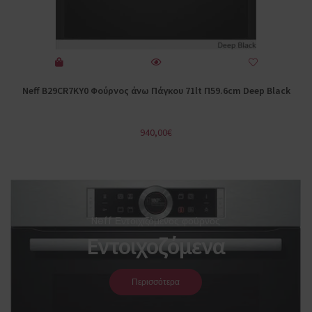
Neff B29CR7KY0 Φούρνος άνω Πάγκου 71lt Π59.6cm Deep Black
940,00
€
Neff Εντοιχιζόμενος φούρνος
Εντοιχοζόμενα
Περισσότερα