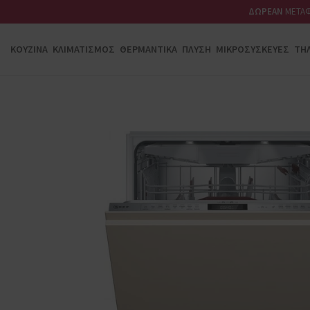
ΔΩΡΕΑΝ
ΜΕΤΑΦ
ΚΟΥΖΊΝΑ
ΚΛΙΜΑΤΙΣΜΌΣ
ΘΕΡΜΑΝΤΙΚΆ
ΠΛΎΣΗ
ΜΙΚΡΟΣΥΣΚΕΥΈΣ
ΤΗ
ΨΎΞΗ
Ψυγειοκαταψύκτες
Καταψύκτες
Συντηρητές
Ντουλάπες
Ψυγεία
ΑΠΟΡΡΟΦΗΤΉΡΕΣ
Καμινάδες
Ελεύθεροι
Εντιχοιζόμενοι