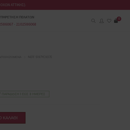
ΟΧΩΝ ΑΤΤΙΚΗΣ).
ΥΠΗΡΕΤΗΣΗ ΠΕΛΑΤΩΝ
0
2586067
-
2102586068
ΝΤΟΙΧΙΖΌΜΕΝΑ
NEFF S197YCX07E
/ ΠΑΡΆΔOΣΗ 1 ΈΩΣ 3 ΗΜΈΡΕΣ
 ΚΑΛΆΘΙ