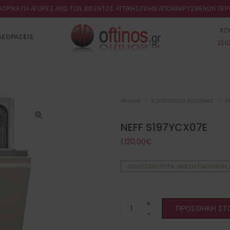
ΟΡΙΚΑ ΓΙΑ ΑΓΟΡΕΣ ΑΝΩ ΤΩΝ 300 ΕΝΤΟΣ ΑΤΤΙΚΗΣ(ΠΛΗΝ ΑΠΟΜΑΚΡΥΣΜΕΝΩΝ ΠΕΡΙ
ΕΞ
ΛΕΟΡΆΣΕΙΣ
210
ΕΝΤΟΙΧΙΖΌΜΕΝΑ
Πλυντήρια ρούχων
ΑΡΧΙΚΉ
ΕΞΟΠΛΙΣΜΌΣ ΚΟΥΖΊΝΑΣ
Ε
Πλυντήρια πιάτων
Κουζίνες
NEFF S197YCX07E
Εστίες
1.120,00
€
Φούρνοι μικροκυμάτων
Ψυγεία
ΔΙΑΘΕΣΙΜΌΤΗΤΑ: ΆΜΕΣΗ ΠΑΡΑΛΑΒΉ 
Στεγνωτήρια
Σετ
NEFF
Φούρνοι
ΠΡΟΣΘΉΚΗ ΣΤΟ
S197YCX07E
Απορροφητήρες
ποσότητα