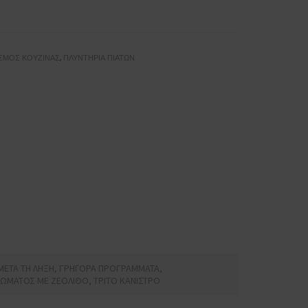
ΣΜΌΣ ΚΟΥΖΊΝΑΣ
,
ΠΛΥΝΤΉΡΙΑ ΠΙΆΤΩΝ
ΜΕΤΑ ΤΗ ΛΗΞΗ, ΓΡΗΓΟΡΑ ΠΡΟΓΡΑΜΜΑΤΑ,
ΩΜΑΤΟΣ ΜΕ ΖΕΟΛΙΘΟ, ΤΡΙΤΟ ΚΑΝΙΣΤΡΟ