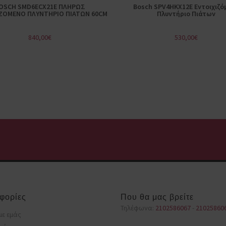
OSCH SMD6ECX21E ΠΛΗΡΩΣ
Bosch SPV4HKX12E Εντοιχιζό
ΖΟΜΕΝΟ ΠΛΥΝΤΗΡΙΟ ΠΙΑΤΩΝ 60CM
Πλυντήριο Πιάτων
840,00
€
530,00
€
φορίες
Που θα μας βρείτε
Τηλέφωνα:
2102586067
-
21025860
με εμάς