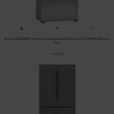
Bosch KAD93AIEP Ψυγείο Ντουλάπα 562lt NoFrost Υ179xΠ91xΒ71εκ.
Inox
1.300,00
€