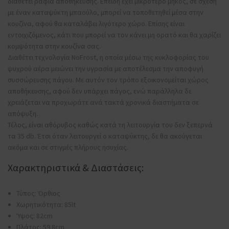
διαθέτει ράφια αποθήκευσης. Επειδή έχει μικρότερο μήκος, σε σχέση
με έναν καταψύκτη μπαούλο, μπορεί να τοποθετηθεί μέσα στην
κουζίνα, αφού θα καταλάβει λιγότερο χώρο. Επίσης είναι
εντοιχιζόμενος, κάτι που μπορεί να τον κάνει μη ορατό και θα χαρίζει
κομψότητα στην κουζίνα σας.
Διαθέτει τεχνολογία NoFrost, η οποία μέσω της κυκλοφορίας του
ψυχρού αέρα μειώνει την υγρασία με αποτέλεσμα την αποφυγή
συσσώρευσης πάγου. Με αυτόν τον τρόπο εξοικονομείται χώρος
αποθήκευσης, αφού δεν υπάρχει πάγος, ενώ παράλληλα δε
χρειάζεται να προχωράτε ανά τακτά χρονικά διαστήματα σε
απόψυξη.
Τέλος, είναι αθόρυβος καθώς κατά τη λειτουργία του δεν ξεπερνά
τα 35 db. Έτσι όταν λειτουργεί ο καταψύκτης, δε θα ακούγεται
ακόμα και σε στιγμές πλήρους ησυχίας.
Χαρακτηριστικά & Διαστάσεις:
Τύπος: Όρθιος
Χωρητικότητα: 85lt
Ύψος: 82cm
Πλάτος: 59.8cm