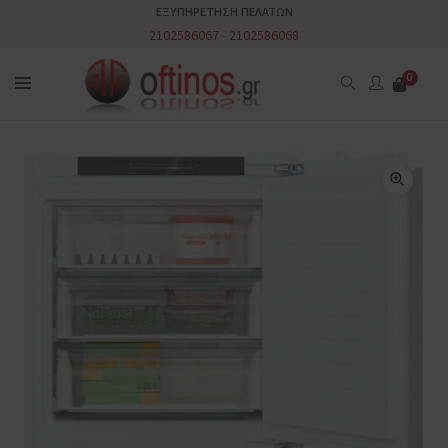
ΕΞΥΠΗΡΕΤΗΣΗ ΠΕΛΑΤΩΝ
2102586067
-
2102586068
0