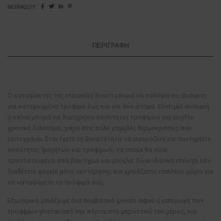
ΜΟΙΡΆΣΟΥ:
ποσότητα
ΠΕΡΙΓΡΑΦΉ
Ο καταψύκτης της εταιρείας Bosch μπορεί να καλύψει τις ανάγκες
για κατεψυγμένα τρόφιμα έως και για δύο άτομα. Είναι μία συσκευή
η οποία μπορεί να διατηρήσει ποσότητες τροφίμων για μεγάλο
χρονικό διάστημα, χάρη στις πολύ χαμηλές θερμοκρασίες που
επιτυγχάνει. Έτσι έχετε τη δυνατότητα να αγοράζετε και συντηρείτε
ποσότητες φαγητών και τροφίμων, τα οποία θα είναι
προστατευμένα από βακτήρια και μούχλα. Είναι ιδανική επιλογή εάν
διαθέτετε ψυγείο μόνο συντήρησης και χρειάζεστε επιπλέον χώρο για
να καταψύχετε τα τρόφιμα σας.
Εξωτερικά μοιάζει με ένα συμβατικό ψυγείο αφού η εισαγωγή των
τροφίμων γίνεται από την πόρτα στο μπροστινό του μέρος, και