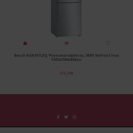
Bosch KGN397LEQ Ψυγειοκαταψύκτης 368lt NoFrost Inox
Υ203xΠ60xΒ66εκ.
675,00
€