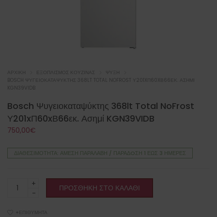
ΑΡΧΙΚΉ
ΕΞΟΠΛΙΣΜΌΣ ΚΟΥΖΊΝΑΣ
ΨΎΞΗ
BOSCH ΨΥΓΕΙΟΚΑΤΑΨΎΚΤΗΣ 368LT TOTAL NOFROST Υ201XΠ60XΒ66ΕΚ. ΑΣΗΜΊ
KGN39VIDB
Bosch Ψυγειοκαταψύκτης 368lt Total NoFrost
Υ201xΠ60xΒ66εκ. Ασημί KGN39VIDB
750,00
€
ΔΙΑΘΕΣΙΜΌΤΗΤΑ: ΆΜΕΣΗ ΠΑΡΑΛΑΒΉ / ΠΑΡΆΔOΣΗ 1 ΈΩΣ 3 ΗΜΈΡΕΣ
Bosch
ΠΡΟΣΘΉΚΗ ΣΤΟ ΚΑΛΆΘΙ
Ψυγειοκαταψύκτης
368lt
Total
+ΕΠΙΘΥΜΗΤΆ