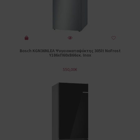
Bosch KGN36NLEA Ψυγειοκαταψύκτης 305lt NoFrost
Υ186xΠ60xΒ66εκ. Inox
550,00
€