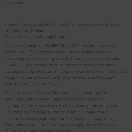
λειτουργίες
✔ Εύκολη αναστροφή πόρτας και Smart Device δυνατότητα για
ασύρματη αναβάθμιση
Φρέσκα τρόφιμα, χωρίς συμβιβασμούς
Με το Duo Cooling, το LIEBHERR CNsfd 5204 έχει δύο ξεχωριστά
συστήματα ψύξης, κρατώντας τον αέρα του ψυγείου και της
κατάψυξης εντελώς ανεξάρτητο. Έτσι αποφεύγονται οι αναμίξεις
μυρωδιών και οι τροφές παραμένουν στη σωστή υγρασία και
θερμοκρασία. Πρόσθεσε και τη φρουτολεκάνη EasyFresh, που κρατά
τα φρούτα σου τραγανά και δροσερά σαν να τα μάζεψες μόλις!
Ταχύτητα & έλεγχος με ένα άγγιγμα
Θες ταχύτατη ψύξη για να διατηρήσεις τα ψώνια σου; Οι
λειτουργίες SuperCool και SuperFrost ρίχνουν άμεσα τη
θερμοκρασία και κρατούν ό,τι βάζεις φρέσκο χωρίς καθυστερήσεις.
Όλα αυτά τα διαχειρίζεσαι από την οθόνη LC αφής, που σου
δίνει απόλυτο έλεγχο με μία ματιά. Συντονίζεις θερμοκρασία,
λειτουργίες και ρυθμίσεις όσο γρήγορα γεμίζει ένα ποτήρι νερό.
Έξυπνες λειτουργίες για κάθε περίσταση