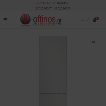
ΕΞΥΠΗΡΕΤΗΣΗ ΠΕΛΑΤΩΝ
2102586067
-
2102586068
0