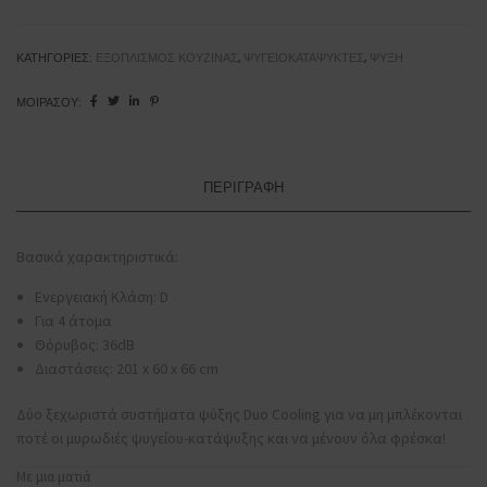
NoFrost
Υ201xΠ60xΒ66εκ.
Ασημί
ΚΑΤΗΓΟΡΊΕΣ:
ΕΞΟΠΛΙΣΜΌΣ ΚΟΥΖΊΝΑΣ
,
ΨΥΓΕΙΟΚΑΤΑΨΎΚΤΕΣ
,
ΨΎΞΗ
KGN39VIDB
ΜΟΙΡΆΣΟΥ:
ποσότητα
ΠΕΡΙΓΡΑΦΉ
Βασικά χαρακτηριστικά:
Ενεργειακή Κλάση: D
Για 4 άτομα
Θόρυβος: 36dB
Διαστάσεις: 201 x 60 x 66 cm
Δύο ξεχωριστά συστήματα ψύξης Duo Cooling για να μη μπλέκονται
ποτέ οι μυρωδιές ψυγείου-κατάψυξης και να μένουν όλα φρέσκα!
Με μια ματιά