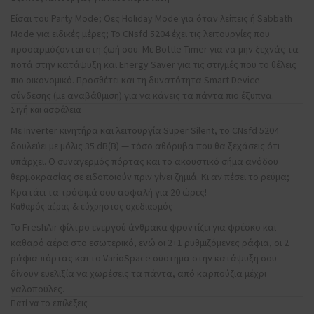
Είσαι του Party Mode; Θες Holiday Mode για όταν λείπεις ή Sabbath
Mode για ειδικές μέρες; Το CNsfd 5204 έχει τις λειτουργίες που
προσαρμόζονται στη ζωή σου. Με Bottle Timer για να μην ξεχνάς τα
ποτά στην κατάψυξη και Energy Saver για τις στιγμές που το θέλεις
πιο οικονομικό. Προσθέτει και τη δυνατότητα Smart Device
σύνδεσης (με αναβάθμιση) για να κάνεις τα πάντα πιο έξυπνα.
Σιγή και ασφάλεια
Με Inverter κινητήρα και λειτουργία Super Silent, το CNsfd 5204
δουλεύει με μόλις 35 dB(B) — τόσο αθόρυβα που θα ξεχάσεις ότι
υπάρχει. Ο συναγερμός πόρτας και το ακουστικό σήμα ανόδου
θερμοκρασίας σε ειδοποιούν πριν γίνει ζημιά. Κι αν πέσει το ρεύμα;
Κρατάει τα τρόφιμά σου ασφαλή για 20 ώρες!
Καθαρός αέρας & εύχρηστος σχεδιασμός
Το FreshAir φίλτρο ενεργού άνθρακα φροντίζει για φρέσκο και
καθαρό αέρα στο εσωτερικό, ενώ οι 2+1 ρυθμιζόμενες ράφια, οι 2
ράφια πόρτας και το VarioSpace σύστημα στην κατάψυξη σου
δίνουν ευελιξία να χωρέσεις τα πάντα, από καρπούζια μέχρι
γαλοπούλες.
Γιατί να το επιλέξεις