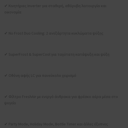
✔ Κινητήρας Inverter για σταθερή, αθόρυβη λειτουργία και
οικονομία
✔ No Frost Duo Cooling: 2 ανεξάρτητα κυκλώματα ψύξης
✔ SuperFrost & SuperCool για ταχύτατη κατάψυξη και ψύξη
✔ Οθόνη αφής LC για πανεύκολο χειρισμό
✔ Φίλτρο FreshAir με ενεργό άνθρακα για φρέσκο αέρα μέσα στο
ψυγείο
✔ Party Mode, Holiday Mode, Bottle Timer και άλλες έξυπνες