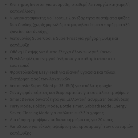
Κινητήρας Inverter για αθόρυβη, σταθερή λειτουργία και χαμηλή
κατανάλωση
Ψυγειοκαταψύκτης No Frost με 2 ανεξάρτητα συστήματα ψύξης
Duo Cooling (χωρίς μυρωδιές και μικροβιακές μεταφορές μεταξύ
ψυγείου-κατάψυξης)
Λειτουργίες SuperCool & SuperFrost για γρήγορη ψύξη και
κατάψυξη
Οθόνη LC αφής για άμεσο έλεγχο όλων των ρυθμίσεων
FreshAir φίλτρο ενεργού άνθρακα για καθαρό αέρα στο
εσωτερικό
Φρουτολεκάνη EasyFresh για ιδανική υγρασία και τέλεια
διατήρηση φρούτων-λαχανικών
Λειτουργία Super Silent με 35 dB(B) για απόλυτη ησυχία
Συναγερμός πόρτας και θερμοκρασίας για ασφάλεια τροφίμων
Smart Device δυνατότητα για μελλοντική ασύρματη διασύνδεση
Party Mode, Holiday Mode, Bottle Timer, Sabbath Mode, Energy
Saver, Cleaning Mode για απόλυτη ευελιξία χρήσης
Διατήρηση τροφίμων σε διακοπή ρεύματος για 20 ώρες
VarioSpace για εύκολη αφαίρεση και προσαρμογή των συρταριών
κατάψυξης