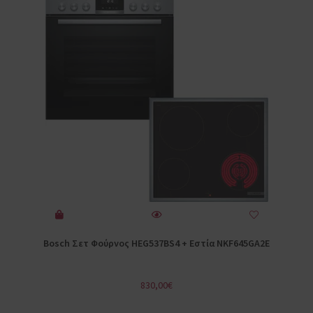
Bosch Σετ Φούρνος HEG537BS4 + Εστία NKF645GA2E
830,00
€