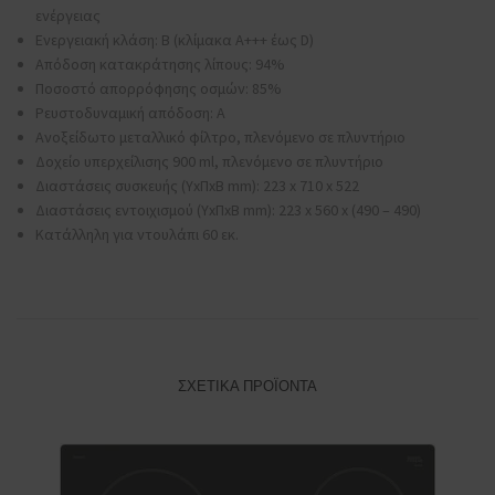
ενέργειας
Ενεργειακή κλάση: B (κλίμακα Α+++ έως D)
Απόδοση κατακράτησης λίπους: 94%
Ποσοστό απορρόφησης οσμών: 85%
Ρευστοδυναμική απόδοση: A
Ανοξείδωτο μεταλλικό φίλτρο, πλενόμενο σε πλυντήριο
Δοχείο υπερχείλισης 900 ml, πλενόμενο σε πλυντήριο
Διαστάσεις συσκευής (ΥxΠxΒ mm): 223 x 710 x 522
Διαστάσεις εντοιχισμού (ΥxΠxΒ mm): 223 x 560 x (490 – 490)
Κατάλληλη για ντουλάπι 60 εκ.
ΣΧΕΤΙΚΆ ΠΡΟΪΌΝΤΑ