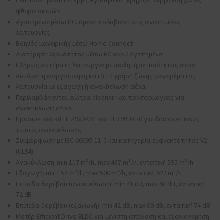
Pan Boost μέσω HC app / Αγαπημένα: γρήγορη θέρμανση χωρίς
φθορά σκευών
Αγαπημένα μέσω HC: άμεση πρόσβαση στις αγαπημένες
λειτουργίες
Βοηθός μαγειρικής μέσω Home Connect
Διατήρηση θερμότητας μέσω HC app / Αγαπημένα
Πλήρως αυτόματη λειτουργία με αισθητήρα ποιότητας αέρα
Αυτόματη ενεργοποίηση κατά τη χρήση ζώνης μαγειρέματος
Λειτουργία με εξαγωγή ή ανακύκλωση αέρα
Περιλαμβάνονται φίλτρα cleanAir και προσαρμογέας για
ανακύκλωση αέρα
Προαιρετικά kit HEZ9VDKR1 και HEZ9VDKR0 για διαφορετικούς
τύπους ανακύκλωσης
Συμμόρφωση με IEC 60695-11-5 και κατηγορία ευφλεκτότητας V2
(UL94)
Ανακύκλωση: min 117 m³/h, max 487 m³/h, εντατική 595 m³/h
Εξαγωγή: min 154 m³/h, max 500 m³/h, εντατική 622 m³/h
Επίπεδα θορύβου (ανακύκλωση): min 41 dB, max 68 dB, εντατική
72 dB
Επίπεδα θορύβου (εξαγωγή): min 42 dB, max 69 dB, εντατική 74 dB
Μοτέρ Efficient Drive BLDC για μέγιστη απόδοση και εξοικονόμηση