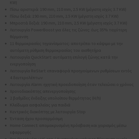
ΚW)
Πίσω αριστερά: 190 mm, 210 mm, 2.5 ΚW (μέγιστη ισχύς 3.7 ΚW)
Πίσω δεξιά: 190 mm, 210 mm, 2.5 ΚW (μέγιστη ισχύς 3.7 ΚW)
Μπροστά δεξιά: 190 mm, 210 mm, 2.5 ΚW (μέγιστη ισχύς 3.7 ΚW)
Λειτουργία PowerBoost για όλες τις ζώνες: έως 35% ταχύτερη
θέρμανση
11 θερμοκρασίες τηγανίσματος: αποτρέπει το κάψιμο με την
αυτόματη ρύθμιση θερμοκρασίας του αισθητήρα
Λειτουργία QuickStart: αυτόματη επιλογή ζώνης κατά την
ενεργοποίηση
Λειτουργία ReStart: επαναφορά προηγούμενων ρυθμίσεων εντός
4 δευτερολέπτων
Λειτουργία Alarm: ηχητική προειδοποίηση όταν τελειώσει ο χρόνος
Χρονοδιακόπτης απενεργοποίησης
2 βαθμίδες ένδειξης υπολοίπου θερμότητας (H/h)
Κλείδωμα ασφαλείας για παιδιά
Κεντρικός διακόπτης με λειτουργία Stop
Ένταση ήχου προσαρμόσιμη
Home Connect: απομακρυσμένη πρόσβαση και χειρισμός μέσω
εφαρμογής