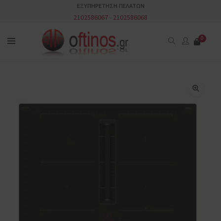
ΕΞΥΠΗΡΕΤΗΣΗ ΠΕΛΑΤΩΝ
2102586067
-
2102586068
0