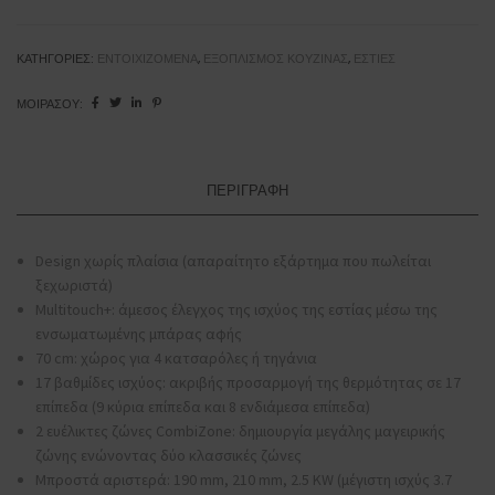
PVQ711H26E
Με
Ενσωματωμένο
ΚΑΤΗΓΟΡΊΕΣ:
ΕΝΤΟΙΧΙΖΌΜΕΝΑ
,
ΕΞΟΠΛΙΣΜΌΣ ΚΟΥΖΊΝΑΣ
,
ΕΣΤΊΕΣ
Απορροφητήρα
ΜΟΙΡΆΣΟΥ:
ποσότητα
ΠΕΡΙΓΡΑΦΉ
Design χωρίς πλαίσια (απαραίτητο εξάρτημα που πωλείται
ξεχωριστά)
Multitouch+: άμεσος έλεγχος της ισχύος της εστίας μέσω της
ενσωματωμένης μπάρας αφής
70 cm: χώρος για 4 κατσαρόλες ή τηγάνια
17 βαθμίδες ισχύος: ακριβής προσαρμογή της θερμότητας σε 17
επίπεδα (9 κύρια επίπεδα και 8 ενδιάμεσα επίπεδα)
2 ευέλικτες ζώνες CombiZone: δημιουργία μεγάλης μαγειρικής
ζώνης ενώνοντας δύο κλασσικές ζώνες
Μπροστά αριστερά: 190 mm, 210 mm, 2.5 ΚW (μέγιστη ισχύς 3.7