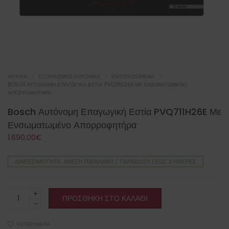
ΑΡΧΙΚΉ
ΕΞΟΠΛΙΣΜΌΣ ΚΟΥΖΊΝΑΣ
ΕΝΤΟΙΧΙΖΌΜΕΝΑ
BOSCH ΑΥΤΌΝΟΜΗ ΕΠΑΓΩΓΙΚΉ ΕΣΤΊΑ PVQ711H26E ΜΕ ΕΝΣΩΜΑΤΩΜΈΝΟ
ΑΠΟΡΡΟΦΗΤΉΡΑ
Bosch Αυτόνομη Επαγωγική Εστία PVQ711H26E Με
Ενσωματωμένο Απορροφητήρα
1.690,00
€
ΔΙΑΘΕΣΙΜΌΤΗΤΑ: ΆΜΕΣΗ ΠΑΡΑΛΑΒΉ / ΠΑΡΆΔOΣΗ 1 ΈΩΣ 3 ΗΜΈΡΕΣ
Bosch
ΠΡΟΣΘΉΚΗ ΣΤΟ ΚΑΛΆΘΙ
Αυτόνομη
Επαγωγική
Εστία
+ΕΠΙΘΥΜΗΤΆ