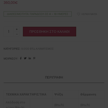
360,00
€
ΔΙΑΘΕΣΙΜΌΤΗΤΑ: ΠΑΡΆΔΟΣΗ ΣΕ 4 - 10 ΗΜΈΡΕΣ
+ΕΠΙΘΥΜΗΤΆ
AUX.
ΠΡΟΣΘΉΚΗ ΣΤΟ ΚΑΛΆΘΙ
Freedom
2
ECO
ASW-
ΚΑΤΗΓΟΡΊΕΣ:
9.000 BTU
,
ΚΛΙΜΑΤΙΣΜΌΣ
H09B4/FDMV23
ΜΟΙΡΆΣΟΥ:
Κλιματιστικό
τοίχου
Inverter
9.000btu
ΠΕΡΙΓΡΑΦΉ
ποσότητα
ΤΕΧΝΙΚΑ ΧΑΡΑΚΤΗΡΙΣΤΙΚΑ
Ψύξη
Θέρμανση
Απόδοση στο
(Btu/h)
(Btu/h)
χώρο (Btu/h)