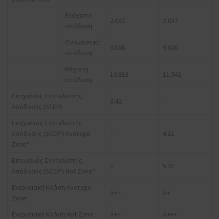
Ελάχιστη
2.047
2.047
απόδοση
Ονομαστική
9.000
9.000
απόδοση
Μέγιστη
10.918
11.942
απόδοση
Εποχιακός Συντελεστής
6.42
–
Απόδοσης (SEER)
Εποχιακός Συντελεστής
Απόδοσης (SCOP) Average
–
4.11
Zone*
Εποχιακός Συντελεστής
–
5.21
Απόδοσης (SCOP) Hot Zone*
Ενεργειακή Κλάση Average
A++
A+
Zone
Ενεργειακή Κλάση Hot Zone
A++
A+++