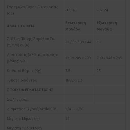
Εγγυημένο Εύρος Λειτουργίας
-15~43
-15~24
(oC)
Εσωτερική
Εξωτερική
ΆΛΛΑ ΣΤΟΙΧΕΙΑ
Μονάδα
Μονάδα
Στάθμη Πίεσης Θορύβου Εσ.
31 / 35 / 39 / 44
53
(Υ/Μ/Χ) dB(A)
Διαστάσεις (πλάτος x ύψος x
750 x 285 x 200
730 x 545 x 285
βάθος) χιλ.
Καθαρό Βάρος (Kg)
7.5
25
Τύπος Προϊόντος
INVERTER
ΣΤΟΙΧΕΙΑ ΕΓΚΑΤΑΣΤΑΣΗΣ
Σωληνώσεις
Διάμετρος (Υγρού/Αερίου) in
1/4″ – 3/8″
Μέγιστο Μήκος (m)
10
Μέγιστη Υψομετρική