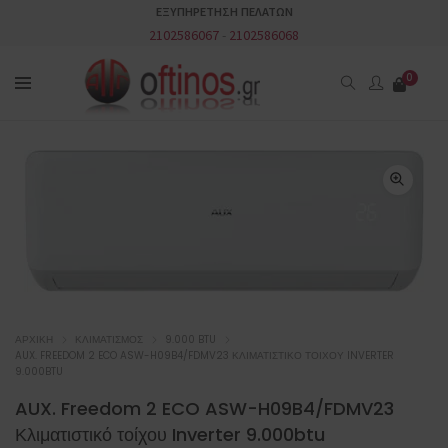
ΕΞΥΠΗΡΕΤΗΣΗ ΠΕΛΑΤΩΝ
2102586067
-
2102586068
0
ΑΡΧΙΚΉ
ΚΛΙΜΑΤΙΣΜΌΣ
9.000 BTU
AUX. FREEDOM 2 ECO ASW-H09B4/FDMV23 ΚΛΙΜΑΤΙΣΤΙΚΌ ΤΟΊΧΟΥ INVERTER
9.000BTU
AUX. Freedom 2 ECO ASW-H09B4/FDMV23
Κλιματιστικό τοίχου Inverter 9.000btu