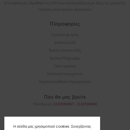
Η εταιρία μας ιδρύθηκε το 1973 και συνεργάζεται με όλες τις γνωστές
εταιρίες ηλεκτρικών συσκευών.
Πληροφορίες
Σχετικά με εμάς
Επικοινωνία
Τρόποι Αποστολής
Τρόποι Πληρωμής
Όροι χρήσης
Πολιτική Απορρήτου
Παρακολούθηση Παραγγελίας
Που θα μας βρείτε
Τηλέφωνα:
2102586067
-
2102586068
Η σελίδα μας χρησιμοποιεί cookies. Συνεχίζοντας