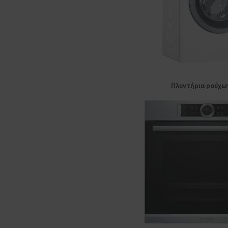
Συρόμενοι
Πτυσσόμενοι
Υποτοιχιζόμενοι
Πλυντήρια ρούχ