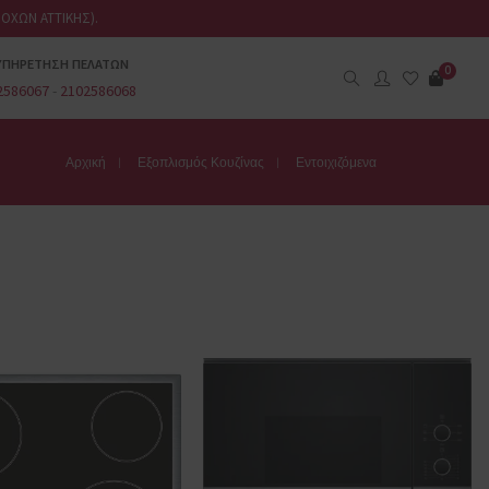
ΟΧΩΝ ΑΤΤΙΚΗΣ).
ΥΠΗΡΕΤΗΣΗ ΠΕΛΑΤΩΝ
0
2586067
-
2102586068
Αρχική
Εξοπλισμός Κουζίνας
Εντοιχιζόμενα