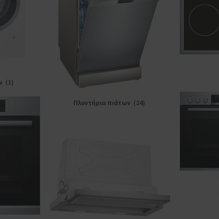
ΚΟΥΖΊΝΕΣ
Εμαγιέ
Κεραμεικές
Φουρνακια επιτραπεζια
ων
(1)
Πλυντήρια πιάτων
(24)