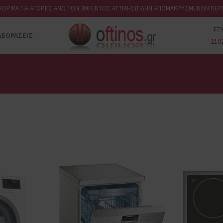
ΟΡΙΚΑ ΓΙΑ ΑΓΟΡΕΣ ΑΝΩ ΤΩΝ 300 ΕΝΤΟΣ ΑΤΤΙΚΗΣ(ΠΛΗΝ ΑΠΟΜΑΚΡΥΣΜΕΝΩΝ ΠΕΡΙ
ΕΞ
ΛΕΟΡΆΣΕΙΣ
210
ΕΝΤΟΙΧΙΖΌΜΕΝΑ
Πλυντήρια ρούχων
Πλυντήρια πιάτων
Κουζίνες
Εστίες
Φούρνοι μικροκυμάτων
Ψυγεία
Στεγνωτήρια
Σετ
Φούρνοι
Απορροφητήρες