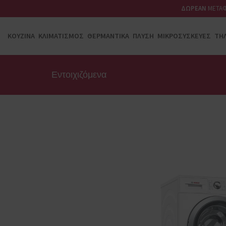
ΔΩΡΕΑΝ
ΜΕΤΑΦ
ΚΟΥΖΊΝΑ
ΚΛΙΜΑΤΙΣΜΌΣ
ΘΕΡΜΑΝΤΙΚΆ
ΠΛΎΣΗ
ΜΙΚΡΟΣΥΣΚΕΥΈΣ
ΤΗ
Εντοιχιζόμενα
ΨΎΞΗ
Ψυγειοκαταψύκτες
Καταψύκτες
Συντηρητές
Ντουλάπες
Ψυγεία
ΑΠΟΡΡΟΦΗΤΉΡΕΣ
Καμινάδες
Ελεύθεροι
Εντιχοιζόμενοι